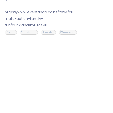
https://www.eventfinda.co.nz/2024/cli
mate-action-family-
fun/auckland/mt-roskill
food
Auckland
Events
Weekend