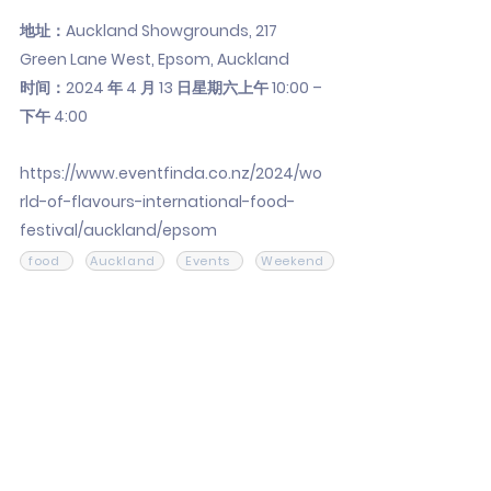
地址：Auckland Showgrounds, 217
Green Lane West, Epsom, Auckland
时间：2024 年 4 月 13 日星期六上午 10:00 –
下午 4:00
https://www.eventfinda.co.nz/2024/wo
rld-of-flavours-international-food-
festival/auckland/epsom
food
Auckland
Events
Weekend