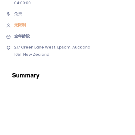
04
:00:00
免费
无限制
全年龄段
217 Green Lane West, Epsom, Auckland
1051, New Zealand
Summary