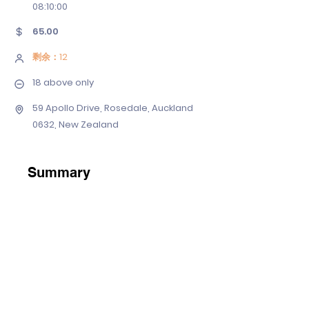
08
:10:00
65.00
剩余：12
18 above only
59 Apollo Drive, Rosedale, Auckland
0632, New Zealand
Summary