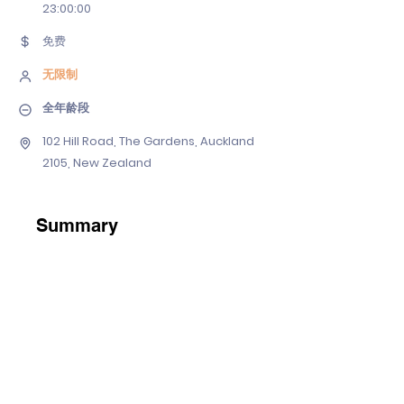
23
:00:00
免费
无限制
全年龄段
102 Hill Road, The Gardens, Auckland
2105, New Zealand
Summary