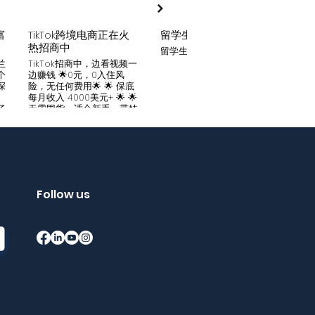
富
TikTok跨境电商正在火
留学生贷款
月入
热招商中
留学生贷款专业平台
Tik
家可
兰
TikTok招商中，边看视频一
只要你
个
边赚钱 🌟0元，0入住风
开启
深
险，无任何费用🌟 🌟 保底
刷视
。
每月收入 4000美元+ 🌟 🌟
两不
了
无需囤货，适合新手，带娃
份稳定
妈妈🌟 🌟对接数万家厂
风险
中
商，有来自世界各地的服
🌟 
们
装、百货、化妆品等🌟 🌟
免费
海量产品免费上架 🌟 免费
架，
入驻，30亿TikTok用户为
件起發
帮
您保驾护航，免费为您精准
飾，
客
提供足够客源🌟 如需咨询
Follow us
🌟 
请看留言或主页微信：
妈，
留
gqewdss07 WhatsApp
等，无
项
账号：+818025346770
20亿
的
护航
销
够客源
了
加我
Bin
Wha
在
+852
勿扰