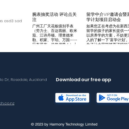
腕表抽奖活动 评论点关
留学中介VIP邀请会暨
注
学计划项目启动会
s asd3 sad
广州工厂天花板级别手表
如果您正在考虑为在新西
（劳力士、百达翡丽、欧米
留学的孩子的家长提供一
茄、江诗丹顿、理查德米
以房养学的方案，不妨更
勒、积家、宇珀、万国⋯⋯
入的了解一下“富学计划”
应有尽有，价格优势！）十
为了让大家能够更详细的
年老店，做好口碑是本店宗
解“富学计划”，我们将在8
旨，支持平台交易，货到付
月14日举办一次针对留学
款，拒绝一眼假地摊货！有
介的专场项目推荐会。我
兴趣加入微iwc55668 点
希望可以通过专业的
击评论区抽奖 送阿玛尼满
Agency，将“富学计划”的
天星一个
优势介绍给需要的客户，
助到无法亲自来到现场的
Download our free app
llo Dr, Rosedale, Auckland
户群体。 我们将在会场准
备好饮料和小食，与会的
学中介机构可以通过这次
目推荐会得到“富学计划”
详尽介绍，与我们的华语
h.co.nz
售面对面沟通任何您想要
解的问题。 请感兴趣的朋
友尽快与海报中的联系人
Lisa取得联络报名。我们
现场恭候您的光临！
© 2023 by Harmony Technology Limited