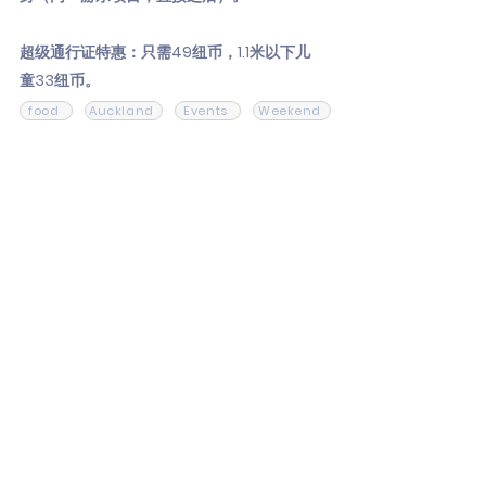
超级通行证特惠：只需49纽币，1.1米以下儿
童33纽币。
food
Auckland
Events
Weekend