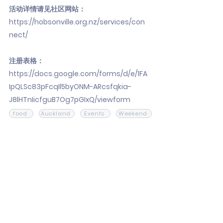
活动详情请见社区网站：
https://hobsonville.org.nz/services/con
nect/
注册表格：
https://docs.google.com/forms/d/e/1FA
IpQLSc83pFcqIl5byONM-ARcsfqkia-
J8lHTnIicfguB7Og7pGIxQ/viewform
food
Auckland
Events
Weekend