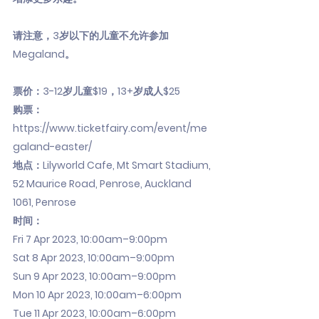
请注意，3岁以下的儿童不允许参加
Megaland。
票价：3-12岁儿童$19，13+岁成人$25
购票：
https://www.ticketfairy.com/event/me
galand-easter/
地点：Lilyworld Cafe, Mt Smart Stadium,
52 Maurice Road, Penrose, Auckland
1061, Penrose
时间：
Fri 7 Apr 2023, 10:00am–9:00pm
Sat 8 Apr 2023, 10:00am–9:00pm
Sun 9 Apr 2023, 10:00am–9:00pm
Mon 10 Apr 2023, 10:00am–6:00pm
Tue 11 Apr 2023, 10:00am–6:00pm