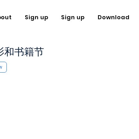
bout
Sign up
Sign up
Download
 电影和书籍节
w