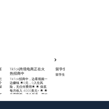
富
TikTok跨境电商正在火
留学生贷款
月入
热招商中
留学生贷款专业平台
Tik
家可
兰
TikTok招商中，边看视频一
只要你
个
边赚钱 🌟0元，0入住风
开启
深
险，无任何费用🌟 🌟 保底
刷视
。
每月收入 4000美元+ 🌟 🌟
两不
了
无需囤货，适合新手，带娃
份稳定
妈妈🌟 🌟对接数万家厂
风险
中
商，有来自世界各地的服
🌟 
们
装、百货、化妆品等🌟 🌟