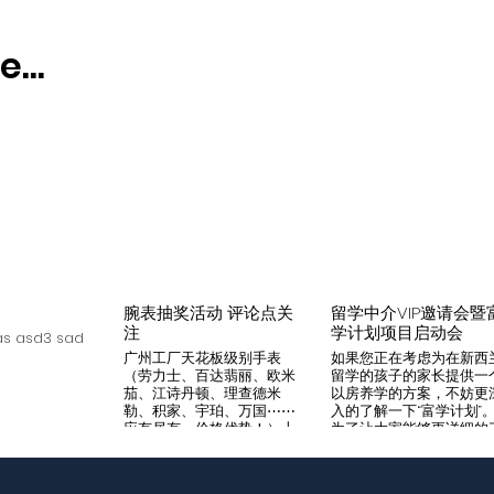
...
腕表抽奖活动 评论点关
留学中介VIP邀请会暨
注
学计划项目启动会
s asd3 sad
广州工厂天花板级别手表
如果您正在考虑为在新西
（劳力士、百达翡丽、欧米
留学的孩子的家长提供一
茄、江诗丹顿、理查德米
以房养学的方案，不妨更
勒、积家、宇珀、万国⋯⋯
入的了解一下“富学计划”
应有尽有，价格优势！）十
为了让大家能够更详细的
年老店，做好口碑是本店宗
解“富学计划”，我们将在8
旨，支持平台交易，货到付
月14日举办一次针对留学
款，拒绝一眼假地摊货！有
介的专场项目推荐会。我