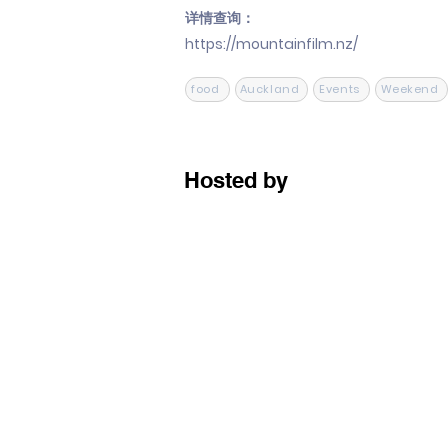
详情查询：
https://mountainfilm.nz/
food
Auckland
Events
Weekend
Hosted by