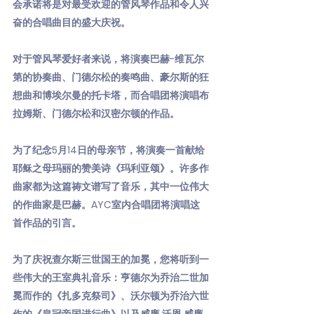
会承诺将是对最受欢迎的管风琴作品和令人兴
奋的合唱曲目的盛大庆祝。
对于管风琴爱好者来说，将演奏巴赫-维瓦尔
第的协奏曲、门德尔松的奏鸣曲、豪尔斯的狂
想曲和博埃尔曼的托卡塔，而合唱团将演唱布
拉姆斯、门德尔松和汉密尔顿的作品。
为了纪念5月14日的母亲节，将演奏一首献给
耶稣之母玛丽的赞美诗《玛利亚颂》。许多作
曲家都为这篇祷文谱写了音乐，其中一位伟大
的作曲家是巴赫。AYC室内合唱团将演唱这
首作品的引言。
为了庆祝查尔斯三世国王的加冕，您将听到一
些伟大的王室典礼音乐：亨德尔为乔治二世加
冕而作的《扎多克祭司》、沃尔顿为乔治六世