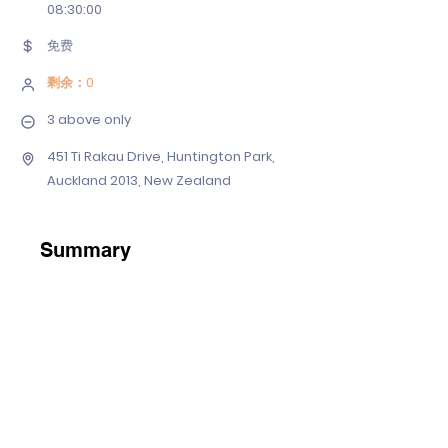
08
:30:00
免费
剩余：0
3 above only
451 Ti Rakau Drive, Huntington Park,
Auckland 2013, New Zealand
Summary