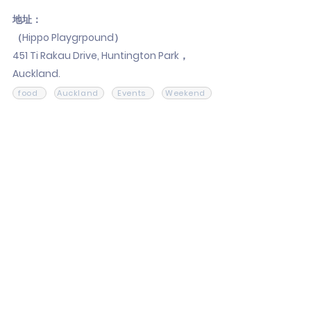
地址：
（Hippo Playgrpound）
451 Ti Rakau Drive, Huntington Park，
Auckland.
food
Auckland
Events
Weekend