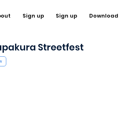
bout
Sign up
Sign up
Download
kura Streetfest
w