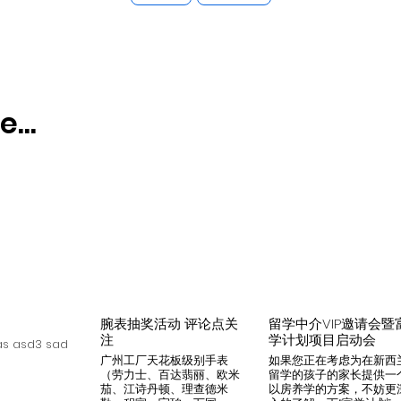
...
腕表抽奖活动 评论点关
留学中介VIP邀请会暨
注
学计划项目启动会
s asd3 sad
广州工厂天花板级别手表
如果您正在考虑为在新西
（劳力士、百达翡丽、欧米
留学的孩子的家长提供一
茄、江诗丹顿、理查德米
以房养学的方案，不妨更