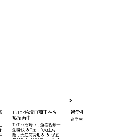
富
TikTok跨境电商正在火
留学生贷款
月入
热招商中
留学生贷款专业平台
Tik
家可
兰
TikTok招商中，边看视频一
只要你
个
边赚钱 🌟0元，0入住风
开启
深
险，无任何费用🌟 🌟 保底