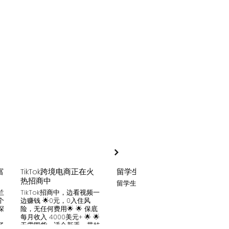
富
TikTok跨境电商正在火
留学生贷款
月入
热招商中
留学生贷款专业平台
Tik
家可
兰
TikTok招商中，边看视频一
只要你
个
边赚钱 🌟0元，0入住风
开启
深
险，无任何费用🌟 🌟 保底
刷视
。
每月收入 4000美元+ 🌟 🌟
两不
了
无需囤货，适合新手，带娃