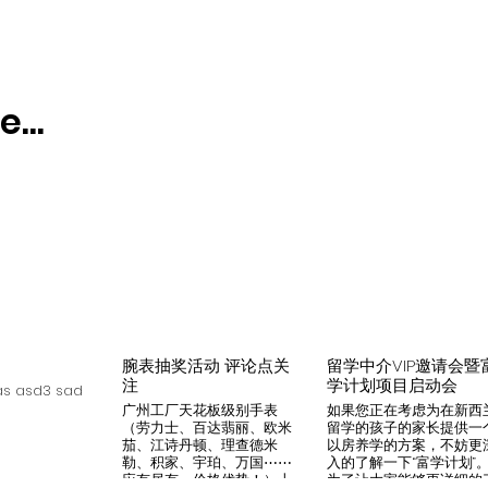
...
腕表抽奖活动 评论点关
留学中介VIP邀请会暨
注
学计划项目启动会
s asd3 sad
广州工厂天花板级别手表
如果您正在考虑为在新西
（劳力士、百达翡丽、欧米
留学的孩子的家长提供一
茄、江诗丹顿、理查德米
以房养学的方案，不妨更
勒、积家、宇珀、万国⋯⋯
入的了解一下“富学计划”
应有尽有，价格优势！）十
为了让大家能够更详细的