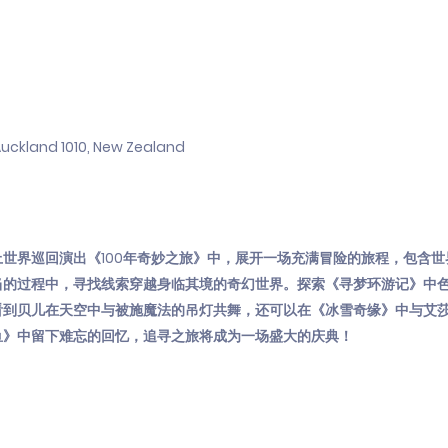
Auckland 1010, New Zealand
世界巡回演出《100年奇妙之旅》中，展开一场充满冒险的旅程，包含世
当的过程中，寻找线索穿越身临其境的奇幻世界。探索《寻梦环游记》中
看到贝儿在天空中与被施魔法的吊灯共舞，还可以在《冰雪奇缘》中与艾
鱼》中留下难忘的回忆，追寻之旅将成为一场盛大的庆典！