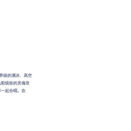
界级的溜冰、高空
色彩缤纷的灵魂世
莎一起合唱。在