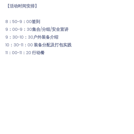
【活动时间安排】
8：50-9：00签到
9：00-9：30集合/分组/安全宣讲
9：30-10：30户外装备介绍
10：30-11：00 装备分配及打包实践
11：00-11：20 行动餐
11：30-12：00 地图指南针知识介绍
12：00-12：20 简单的坐标认知实践
12：20-14：20 地图寻宝
14：20-15：00 展示成果
15：00-15：20 总结及徽章颁发
15：20-16：00 BBQ
【其他活动细节将在启陌智慧家庭群内公布】
food
Auckland
Events
Weekend