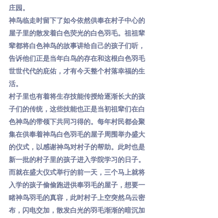
庄园。
神鸟临走时留下了如今依然供奉在村子中心的
屋子里的散发着白色荧光的白色羽毛。祖祖辈
辈都将白色神鸟的故事讲给自己的孩子们听，
告诉他们正是当年白鸟的存在和这根白色羽毛
世世代代的庇佑，才有今天整个村落幸福的生
活。
村子里也有着将生存技能传授给逐渐长大的孩
子们的传统，这些技能也正是当初祖辈们在白
色神鸟的带领下共同习得的。每年村民都会聚
集在供奉着神鸟白色羽毛的屋子周围举办盛大
的仪式，以感谢神鸟对村子的帮助。此时也是
新一批的村子里的孩子进入学院学习的日子。
而就在盛大仪式举行的前一天，三个马上就将
入学的孩子偷偷跑进供奉羽毛的屋子，想要一
睹神鸟羽毛的真容，此时村子上空突然乌云密
布，闪电交加，散发白光的羽毛渐渐的暗沉加