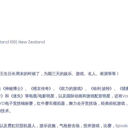
land 1051, New Zealand
庆祝国王生日长周末的时候了，为期三天的娱乐、游戏、名人、表演等等！
《神秘博士》、《维京传奇》、《权力的游戏》、《哈利·波特》、《猎
和《迷失》等电视/电影明星，以及国际动画和游戏配音明星，还有Valo
戏体验，BYD电子竞技锦标赛，红牛赛车模拟器，舞力全开竞技场，经典街机游戏
和技术。
 Quest以及霓虹巨型机器人，游乐设施，气枪射击场，投斧游戏，比赛，Spoo