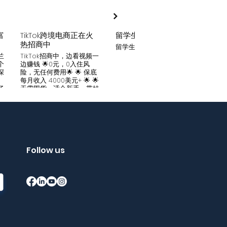
富
TikTok跨境电商正在火
留学生贷款
月入
热招商中
留学生贷款专业平台
Tik
家可
兰
TikTok招商中，边看视频一
只要你
个
边赚钱 🌟0元，0入住风
开启
深
险，无任何费用🌟 🌟 保底
刷视
。
每月收入 4000美元+ 🌟 🌟
两不
了
无需囤货，适合新手，带娃
份稳定
妈妈🌟 🌟对接数万家厂
风险
中
商，有来自世界各地的服
🌟 
们
装、百货、化妆品等🌟 🌟
免费
海量产品免费上架 🌟 免费
架，
入驻，30亿TikTok用户为
件起發
帮
您保驾护航，免费为您精准
飾，
客
提供足够客源🌟 如需咨询
Follow us
🌟 
请看留言或主页微信：
妈，
留
gqewdss07 WhatsApp
等，无
项
账号：+818025346770
20亿
的
护航
销
够客源
了
加我
Bin
Wha
在
+852