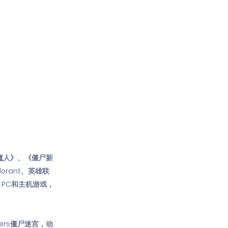
魔人》、《僵尸新
rant、英雄联
，PC和主机游戏，
kers僵尸迷宫，动