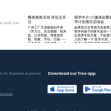
腕表抽奖活动 评论点关
留学中介VIP邀请会暨
注
学计划项目启动会
s asd3 sad
广州工厂天花板级别手表
如果您正在考虑为在新西
（劳力士、百达翡丽、欧米
留学的孩子的家长提供一
茄、江诗丹顿、理查德米
以房养学的方案，不妨更
勒、积家、宇珀、万国⋯⋯
入的了解一下“富学计划”
应有尽有，价格优势！）十
为了让大家能够更详细的
年老店，做好口碑是本店宗
解“富学计划”，我们将在8
旨，支持平台交易，货到付
月14日举办一次针对留学
款，拒绝一眼假地摊货！有
介的专场项目推荐会。我
兴趣加入微iwc55668 点
希望可以通过专业的
击评论区抽奖 送阿玛尼满
Agency，将“富学计划”的
天星一个
优势介绍给需要的客户，
助到无法亲自来到现场的
Download our free app
llo Dr, Rosedale, Auckland
户群体。 我们将在会场准
备好饮料和小食，与会的
学中介机构可以通过这次
目推荐会得到“富学计划”
详尽介绍，与我们的华语
h.co.nz
售面对面沟通任何您想要
解的问题。 请感兴趣的朋
友尽快与海报中的联系人
Lisa取得联络报名。我们
现场恭候您的光临！