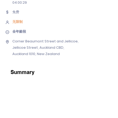
04
:00:29
免费
无限制
全年龄段
Corner Beaumont Street and Jellicoe,
Jellicoe Street, Auckland CBD,
Auckland 1010, New Zealand
Summary