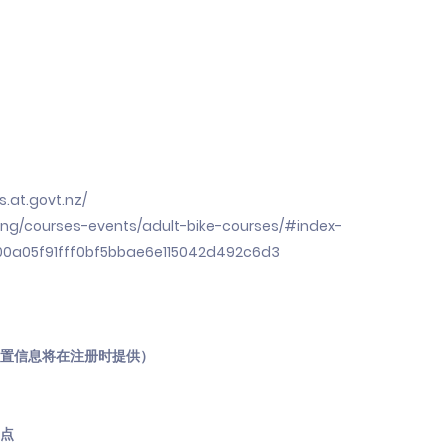
.at.govt.nz/
lking/courses-events/adult-bike-courses/#index-
0a05f91fff0bf5bbae6e115042d492c6d3
（具体位置信息将在注册时提供）
4点