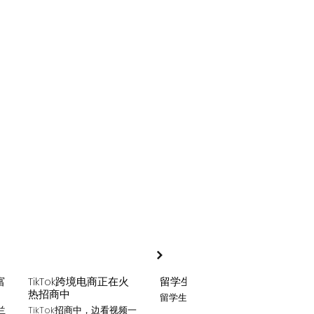
富
TikTok跨境电商正在火
留学生贷款
月入
热招商中
留学生贷款专业平台
Tik
家可
兰
TikTok招商中，边看视频一