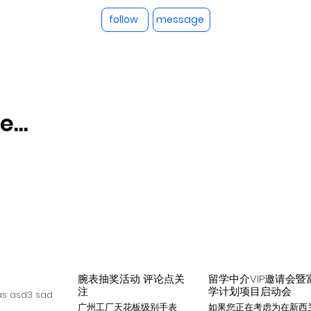
follow
message
...
腕表抽奖活动 评论点关
留学中介VIP邀请会暨
注
学计划项目启动会
s asd3 sad
广州工厂天花板级别手表
如果您正在考虑为在新西