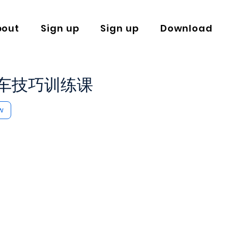
bout
Sign up
Sign up
Download
车技巧训练课
w