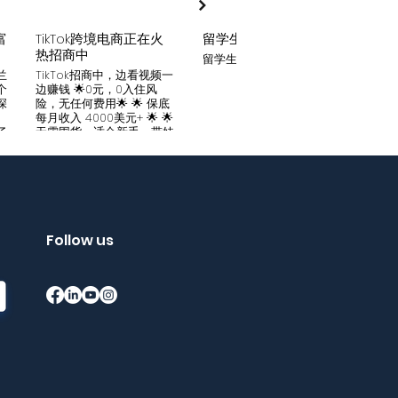
富
TikTok跨境电商正在火
留学生贷款
月入
热招商中
留学生贷款专业平台
Tik
家可
兰
TikTok招商中，边看视频一
只要你
个
边赚钱 🌟0元，0入住风
开启
深
险，无任何费用🌟 🌟 保底
刷视
。
每月收入 4000美元+ 🌟 🌟
两不
了
无需囤货，适合新手，带娃
份稳定
妈妈🌟 🌟对接数万家厂
风险
中
商，有来自世界各地的服
🌟 
们
装、百货、化妆品等🌟 🌟
免费
海量产品免费上架 🌟 免费
架，
入驻，30亿TikTok用户为
件起發
帮
您保驾护航，免费为您精准
飾，
客
提供足够客源🌟 如需咨询
Follow us
🌟 
请看留言或主页微信：
妈，
留
gqewdss07 WhatsApp
等，无
项
账号：+818025346770
20亿
的
护航
销
够客源
了
加我
Bin
Wha
在
+852
勿扰