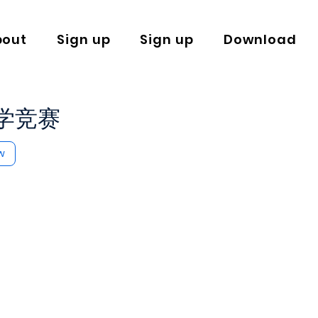
bout
Sign up
Sign up
Download
数学竞赛
w