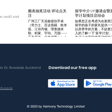
腕表抽奖活动 评论点关
留学中介VIP邀请会暨
注
学计划项目启动会
s asd3 sad
广州工厂天花板级别手表
如果您正在考虑为在新西
（劳力士、百达翡丽、欧米
留学的孩子的家长提供一
茄、江诗丹顿、理查德米
以房养学的方案，不妨更
勒、积家、宇珀、万国⋯⋯
入的了解一下“富学计划”
应有尽有，价格优势！）十
为了让大家能够更详细的
年老店，做好口碑是本店宗
解“富学计划”，我们将在8
旨，支持平台交易，货到付
月14日举办一次针对留学
款，拒绝一眼假地摊货！有
介的专场项目推荐会。我
兴趣加入微iwc55668 点
希望可以通过专业的
击评论区抽奖 送阿玛尼满
Agency，将“富学计划”的
天星一个
优势介绍给需要的客户，
助到无法亲自来到现场的
Download our free app
llo Dr, Rosedale, Auckland
户群体。 我们将在会场准
备好饮料和小食，与会的
学中介机构可以通过这次
目推荐会得到“富学计划”
详尽介绍，与我们的华语
h.co.nz
售面对面沟通任何您想要
解的问题。 请感兴趣的朋
友尽快与海报中的联系人
Lisa取得联络报名。我们
现场恭候您的光临！
© 2023 by Harmony Technology Limited