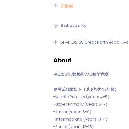
无限制
8 above only
Level 2/2165 Great North Road, 
About
📣2023年度澳洲AMC数学竞赛
📘考试分级如下（以下均为NZ年级）
-Middle Primary (years 4-5）
-Upper Primary (years 6-7）
-Junior (years 8-9）
-Intermediate (years 10-11）
-Senior (years 12-13）