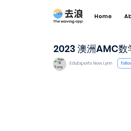
Home
A
2023 澳洲AMC
EduExperts New Lynn
follo