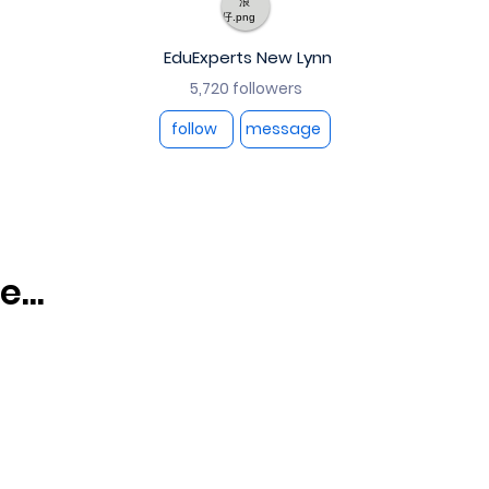
EduExperts New Lynn
5,720 followers
follow
message
...