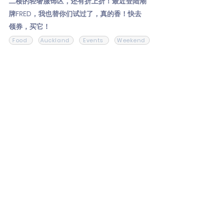
二楼的轻奢服饰区，还有折上折！最近登陆潮
牌FRED，我也替你们试过了，真的香！快去
领券，买它！
Food
Auckland
Events
Weekend