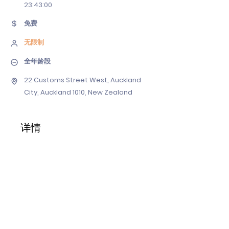
23
:43:00
免费
无限制
全年龄段
22 Customs Street West, Auckland
City, Auckland 1010, New Zealand
详情