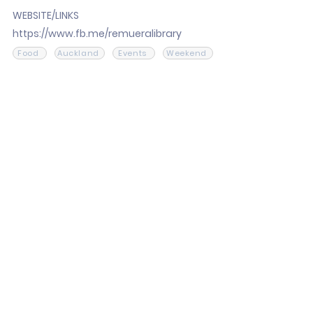
WEBSITE/LINKS
https://www.fb.me/remueralibrary
Food
Auckland
Events
Weekend