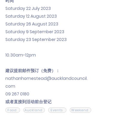
时间
Saturday 22 July 2023
Saturday 12 August 2023
Saturday 26 August 2023
Saturday 9 September 2023
Saturday 23 September 2023
10.30am-12pm
建议提前邮件预订（免费）：
nathanhomestead@aucklandcouncil.
com
09 267 0180
或者直接到活动前台登记
Food
Auckland
Events
Weekend