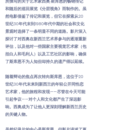
所撰写的关于艺术家西奥·斯库恩的畅销传记
和随后的巡回展览《分层视角》而制作的。虽
然电影借鉴了传记和展览，但它在探索从20
世纪30年代末到1980年代中期的社会和文化
景观时选择了一条明显不同的道路。影片深入
探讨了对西奥在新西兰艺术界参与的逐渐重新
评估，以及他对一些国家主要视觉艺术家（包
括白人和毛利人）以及工艺社区的影响，确保
了斯库恩不为人知但却持久的遗产得以延续。
随着辩论的焦点再次转向斯库恩，这位于20
世纪30年代末来到新西兰的年轻公开同性恋
艺术家，他的旅程和发现——尽管在今天可能
引起争议——对个人和文化都产生了深远影
响。西奥成为了让他人更深刻理解新西兰历史
的关键人物。
虽然纪录片的中心是斯库恩，但影片讲述了更