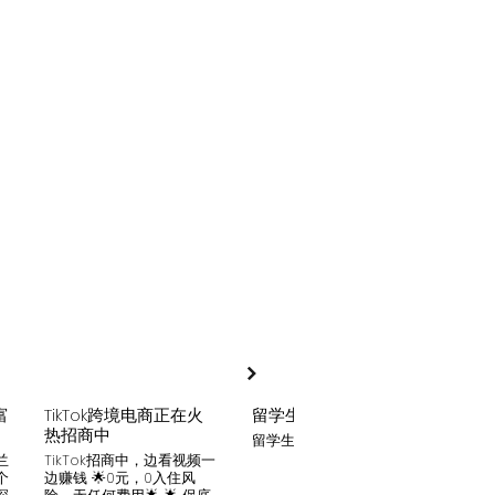
富
TikTok跨境电商正在火
留学生贷款
月入
热招商中
留学生贷款专业平台
Tik
家可
兰
TikTok招商中，边看视频一
只要你
个
边赚钱 🌟0元，0入住风
开启