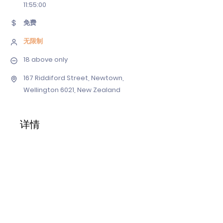
11
:55:00
免费
无限制
18 above only
167 Riddiford Street, Newtown,
Wellington 6021, New Zealand
详情