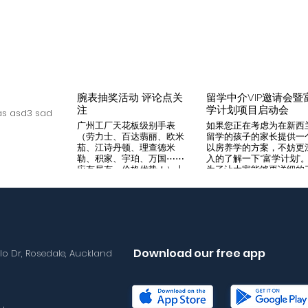
腕表抽奖活动 评论点关
留学中介VIP邀请会暨
注
学计划项目启动会
s asd3 sad
广州工厂天花板级别手表
如果您正在考虑为在新西
（劳力士、百达翡丽、欧米
留学的孩子的家长提供一
茄、江诗丹顿、理查德米
以房养学的方案，不妨更
勒、积家、宇珀、万国⋯⋯
入的了解一下“富学计划”
应有尽有，价格优势！）十
为了让大家能够更详细的
年老店，做好口碑是本店宗
解“富学计划”，我们将在8
旨，支持平台交易，货到付
月14日举办一次针对留学
款，拒绝一眼假地摊货！有
介的专场项目推荐会。我
兴趣加入微iwc55668 点
希望可以通过专业的
击评论区抽奖 送阿玛尼满
Agency，将“富学计划”的
天星一个
优势介绍给需要的客户，
助到无法亲自来到现场的
Download our free app
llo Dr, Rosedale, Auckland
户群体。 我们将在会场准
备好饮料和小食，与会的
学中介机构可以通过这次
目推荐会得到“富学计划”
详尽介绍，与我们的华语