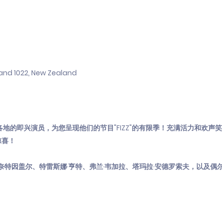
and 1022, New Zealand
奥克兰各地的即兴演员，为您呈现他们的节目"FIZZ"的有限季！充满活力和欢声笑语
惊喜！
奈特因盖尔、特雷斯娜·亨特、弗兰·韦加拉、塔玛拉·安德罗索夫，以及偶