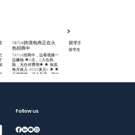
富
TikTok跨境电商正在火
留学生贷款
月入
热招商中
留学生贷款专业平台
Tik
家可
兰
TikTok招商中，边看视频一
只要你
个
边赚钱 🌟0元，0入住风
开启
深
险，无任何费用🌟 🌟 保底
刷视
。
每月收入 4000美元+ 🌟 🌟
两不
了
无需囤货，适合新手，带娃
份稳定
妈妈🌟 🌟对接数万家厂
风险
中
商，有来自世界各地的服
🌟 
们
装、百货、化妆品等🌟 🌟
免费
海量产品免费上架 🌟 免费
架，
入驻，30亿TikTok用户为
件起發
帮
您保驾护航，免费为您精准
飾，
客
提供足够客源🌟 如需咨询
Follow us
🌟 
请看留言或主页微信：
妈，
留
gqewdss07 WhatsApp
等，无
项
账号：+818025346770
20亿
的
护航
销