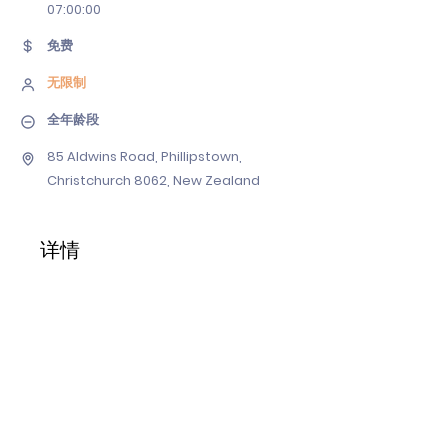
07
:00:00
免费
无限制
全年龄段
85 Aldwins Road, Phillipstown,
Christchurch 8062, New Zealand
详情