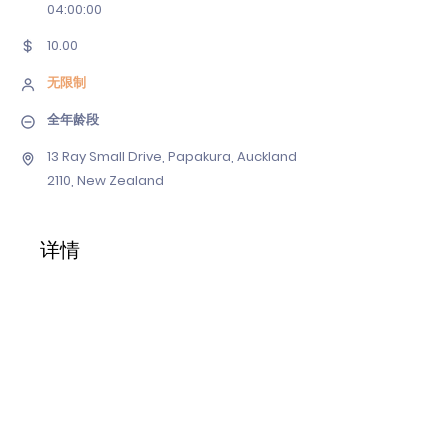
04
:00:00
10.00
无限制
全年龄段
13 Ray Small Drive, Papakura, Auckland
2110, New Zealand
详情