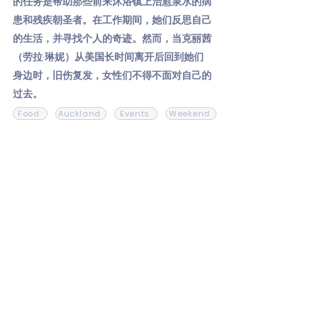
的任务是帮助那些前来沐浴镇上治愈泉水的病
患和残疾朝圣者。在工作期间，她们反思自己
的生活，并寻找个人的奇迹。然而，当克丽茜
（劳拉·琳妮）从美国长时间离开后回到她们
身边时，旧伤复发，女性们不得不面对自己的
过去。
Food
Auckland
Events
Weekend