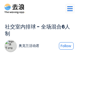
社交室内排球 - 全场混合6人
制
奥克兰活动君
Follow