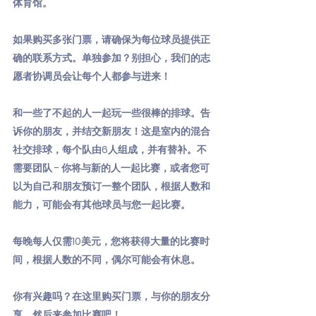
体育馆。
如果购买多张门票，请确保为每位球员提供正
确的联系方式。单独参加？别担心，我们的志
愿者协调员会让每个人都参与进来！
和一些了不起的人一起玩一些很棒的排球。告
诉你的朋友，并结交新朋友！这是室内的混合
社交排球，每个队由6人组成，并有替补。不
需要团队 - 你将与新的人一起比赛，或者您可
以为自己和朋友预订一整个团队，根据人数和
能力，可能会有其他球员与您一起比赛。
每晚每人仅需10美元，您将获得大量的比赛时
间，根据人数的不同，偶尔可能会有休息。
你有兴趣吗？在这里购买门票，与你的朋友分
享，然后来参加比赛吧！