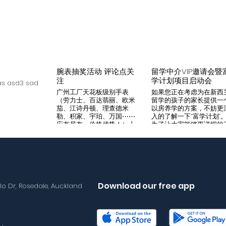
腕表抽奖活动 评论点关
留学中介VIP邀请会暨
注
学计划项目启动会
s asd3 sad
广州工厂天花板级别手表
如果您正在考虑为在新西
（劳力士、百达翡丽、欧米
留学的孩子的家长提供一
茄、江诗丹顿、理查德米
以房养学的方案，不妨更
勒、积家、宇珀、万国⋯⋯
入的了解一下“富学计划”
应有尽有，价格优势！）十
为了让大家能够更详细的
年老店，做好口碑是本店宗
解“富学计划”，我们将在8
旨，支持平台交易，货到付
月14日举办一次针对留学
款，拒绝一眼假地摊货！有
介的专场项目推荐会。我
兴趣加入微iwc55668 点
希望可以通过专业的
击评论区抽奖 送阿玛尼满
Agency，将“富学计划”的
天星一个
优势介绍给需要的客户，
助到无法亲自来到现场的
Download our free app
llo Dr, Rosedale, Auckland
户群体。 我们将在会场准
备好饮料和小食，与会的
学中介机构可以通过这次
目推荐会得到“富学计划”
详尽介绍，与我们的华语