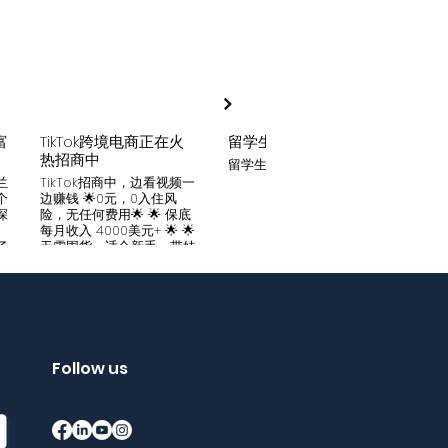
富
TikTok跨境电商正在火
留学生贷款
月入
热招商中
留学生贷款专业平台
Tik
家可
兰
TikTok招商中，边看视频一
只要你
个
边赚钱 🌟0元，0入住风
开启
深
险，无任何费用🌟 🌟 保底
刷视
。
每月收入 4000美元+ 🌟 🌟
两不
了
无需囤货，适合新手，带娃
份稳定
妈妈🌟 🌟对接数万家厂
风险
中
商，有来自世界各地的服
🌟 
们
装、百货、化妆品等🌟 🌟
免费
海量产品免费上架 🌟 免费
架，
入驻，30亿TikTok用户为
件起發
帮
您保驾护航，免费为您精准
飾，
客
提供足够客源🌟 如需咨询
Follow us
🌟 
请看留言或主页微信：
妈，
留
gqewdss07 WhatsApp
等，无
项
账号：+818025346770
20亿
的
护航
销