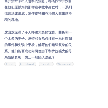
当乔治带来出人意料的消息，称杰西卡并没有
像他们原以为的那样在事故中身亡时，一系列
谎言迅速形成，迫使皮特和乔治陷入越来越滑
稽的境地。
这出戏充满了令人捧腹大笑的惊喜、曲折和一
个太多的妻子。皮特和乔治必须在一系列喧闹
的事件和失误中穿梭，解开他们错综复杂的关
系。他们能否成功向两位妻子和萨拉强大的母
亲隐瞒真相，防止一切陷入混乱？
Food
Auckland
Events
Weekend