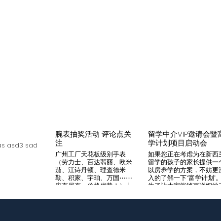
腕表抽奖活动 评论点关
留学中介VIP邀请会暨
注
学计划项目启动会
s asd3 sad
广州工厂天花板级别手表
如果您正在考虑为在新西
（劳力士、百达翡丽、欧米
留学的孩子的家长提供一
茄、江诗丹顿、理查德米
以房养学的方案，不妨更
勒、积家、宇珀、万国⋯⋯
入的了解一下“富学计划”
应有尽有，价格优势！）十
为了让大家能够更详细的
年老店，做好口碑是本店宗
解“富学计划”，我们将在8
旨，支持平台交易，货到付
月14日举办一次针对留学
款，拒绝一眼假地摊货！有
介的专场项目推荐会。我
兴趣加入微iwc55668 点
希望可以通过专业的