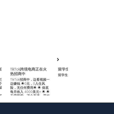
富
TikTok跨境电商正在火
留学生贷款
月入
热招商中
留学生贷款专业平台
Tik
家可
兰
TikTok招商中，边看视频一
只要你
个
边赚钱 🌟0元，0入住风
开启
深
险，无任何费用🌟 🌟 保底
刷视
。
每月收入 4000美元+ 🌟 🌟
两不
了
无需囤货，适合新手，带娃
份稳定
妈妈🌟 🌟对接数万家厂
风险
中
商，有来自世界各地的服
🌟 
们
装、百货、化妆品等🌟 🌟
免费
海量产品免费上架 🌟 免费