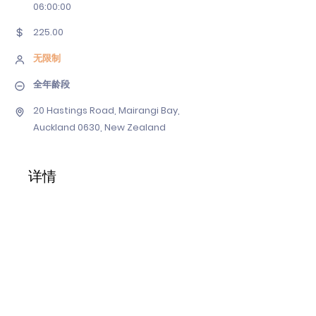
06
:00:00
225.00
无限制
全年龄段
20 Hastings Road, Mairangi Bay,
Auckland 0630, New Zealand
详情