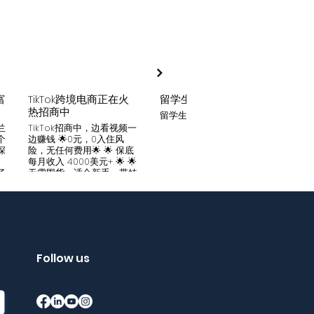
富
TikTok跨境电商正在火
留学生贷款
月入
热招商中
留学生贷款专业平台
Tik
家可
兰
TikTok招商中，边看视频一
只要你
个
边赚钱 🌟0元，0入住风
开启
深
险，无任何费用🌟 🌟 保底
刷视
。
每月收入 4000美元+ 🌟 🌟
两不
了
无需囤货，适合新手，带娃
份稳定
妈妈🌟 🌟对接数万家厂
风险
中
商，有来自世界各地的服
🌟 
们
装、百货、化妆品等🌟 🌟
免费
海量产品免费上架 🌟 免费
架，
入驻，30亿TikTok用户为
件起發
帮
您保驾护航，免费为您精准
飾，
客
提供足够客源🌟 如需咨询
Follow us
🌟 
请看留言或主页微信：
妈，
留
gqewdss07 WhatsApp
等，无
项
账号：+818025346770
20亿
的
护航
销