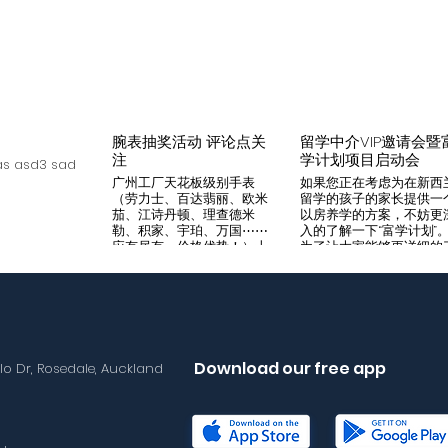
腕表抽奖活动 评论点关
留学中介VIP邀请会暨
注
学计划项目启动会
s asd3 sad
广州工厂天花板级别手表
如果您正在考虑为在新西
（劳力士、百达翡丽、欧米
留学的孩子的家长提供一
茄、江诗丹顿、理查德米
以房养学的方案，不妨更
勒、积家、宇珀、万国⋯⋯
入的了解一下“富学计划”
应有尽有，价格优势！）十
为了让大家能够更详细的
年老店，做好口碑是本店宗
解“富学计划”，我们将在8
旨，支持平台交易，货到付
月14日举办一次针对留学
款，拒绝一眼假地摊货！有
介的专场项目推荐会。我
兴趣加入微iwc55668 点
希望可以通过专业的
击评论区抽奖 送阿玛尼满
Agency，将“富学计划”的
天星一个
优势介绍给需要的客户，
助到无法亲自来到现场的
Download our free app
llo Dr, Rosedale, Auckland
户群体。 我们将在会场准
备好饮料和小食，与会的
学中介机构可以通过这次
目推荐会得到“富学计划”
详尽介绍，与我们的华语