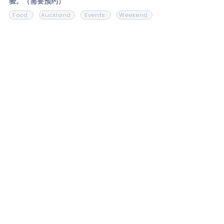
验。（需要预约）
Food
Auckland
Events
Weekend