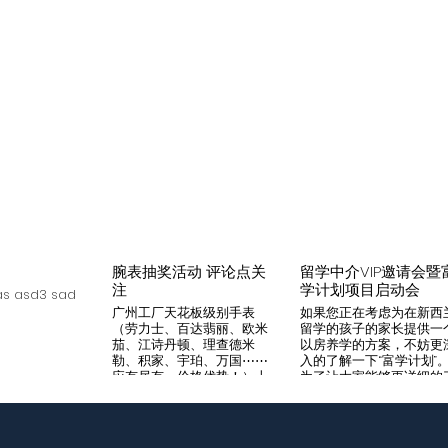
腕表抽奖活动 评论点关
留学中介VIP邀请会暨
注
学计划项目启动会
s asd3 sad
广州工厂天花板级别手表
如果您正在考虑为在新西
（劳力士、百达翡丽、欧米
留学的孩子的家长提供一
茄、江诗丹顿、理查德米
以房养学的方案，不妨更
勒、积家、宇珀、万国⋯⋯
入的了解一下“富学计划”
应有尽有，价格优势！）十
为了让大家能够更详细的
年老店，做好口碑是本店宗
解“富学计划”，我们将在8
旨，支持平台交易，货到付
月14日举办一次针对留学
款，拒绝一眼假地摊货！有
介的专场项目推荐会。我
兴趣加入微iwc55668 点
希望可以通过专业的