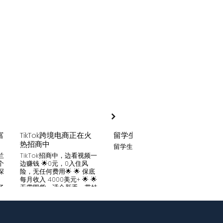
富
TikTok跨境电商正在火
留学生贷款
月入
热招商中
留学生贷款专业平台
Tik
家可
兰
TikTok招商中，边看视频一
只要你
个
边赚钱 🌟0元，0入住风
开启
深
险，无任何费用🌟 🌟 保底
刷视
。
每月收入 4000美元+ 🌟 🌟
两不
了
无需囤货，适合新手，带娃
份稳定
妈妈🌟 🌟对接数万家厂
风险
中
商，有来自世界各地的服
🌟 
们
装、百货、化妆品等🌟 🌟
免费
海量产品免费上架 🌟 免费