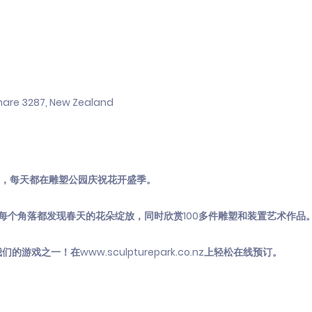
hare 3287, New Zealand
日），每天都在雕塑公园庆祝花开盛季。
每个角落都发现春天的花朵绽放，同时欣赏100多件雕塑和装置艺术作品
我们的游戏之一！在
www.sculpturepark.co.nz
上轻松在线预订。