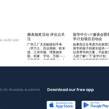
腕表抽奖活动 评论点关
留学中介VIP邀请会暨
注
学计划项目启动会
s asd3 sad
广州工厂天花板级别手表
如果您正在考虑为在新西
（劳力士、百达翡丽、欧米
留学的孩子的家长提供一
茄、江诗丹顿、理查德米
以房养学的方案，不妨更
勒、积家、宇珀、万国⋯⋯
入的了解一下“富学计划”
应有尽有，价格优势！）十
为了让大家能够更详细的
年老店，做好口碑是本店宗
解“富学计划”，我们将在8
旨，支持平台交易，货到付
月14日举办一次针对留学
款，拒绝一眼假地摊货！有
介的专场项目推荐会。我
兴趣加入微iwc55668 点
希望可以通过专业的
击评论区抽奖 送阿玛尼满
Agency，将“富学计划”的
天星一个
优势介绍给需要的客户，
助到无法亲自来到现场的
Download our free app
llo Dr, Rosedale, Auckland
户群体。 我们将在会场准
备好饮料和小食，与会的
学中介机构可以通过这次
目推荐会得到“富学计划”
详尽介绍，与我们的华语