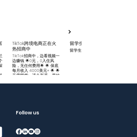
富
TikTok跨境电商正在火
留学生贷款
月入
热招商中
留学生贷款专业平台
Tik
家可
兰
TikTok招商中，边看视频一
只要你
个
边赚钱 🌟0元，0入住风
开启
深
险，无任何费用🌟 🌟 保底
刷视
。
每月收入 4000美元+ 🌟 🌟
两不
了
无需囤货，适合新手，带娃
份稳定
妈妈🌟 🌟对接数万家厂
风险
中
商，有来自世界各地的服
🌟 
们
装、百货、化妆品等🌟 🌟
免费
海量产品免费上架 🌟 免费
架，
入驻，30亿TikTok用户为
件起發
帮
您保驾护航，免费为您精准
飾，
客
提供足够客源🌟 如需咨询
Follow us
🌟 
请看留言或主页微信：
妈，
留
gqewdss07 WhatsApp
等，无
项
账号：+818025346770
20亿
的
护航
销