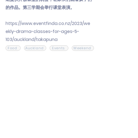
的作品。第三学期会举行课堂表演。
https://www.eventfinda.co.nz/2023/we
ekly-drama-classes-for-ages-5-
103/auckland/takapuna
Food
Auckland
Events
Weekend