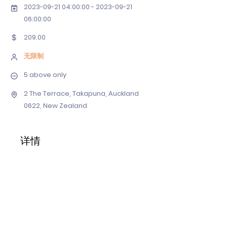
2023-09-21 04
:00:
00 - 2023-09-21
06
:00:00
209.00
无限制
5 above only
2 The Terrace, Takapuna, Auckland
0622, New Zealand
详情