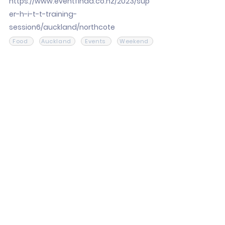
https://www.eventfinda.co.nz/2023/sup
er-h-i-t-t-training-
session6/auckland/northcote
Food
Auckland
Events
Weekend