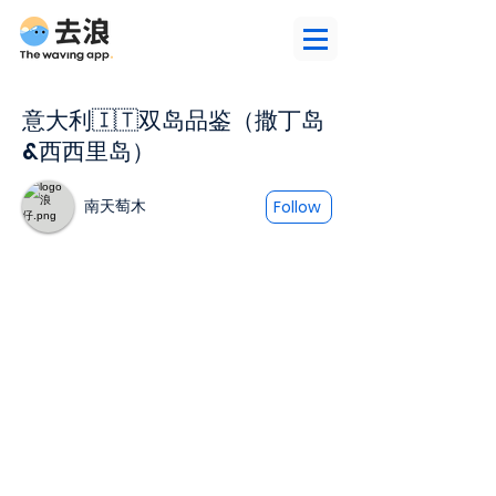
意大利🇮🇹双岛品鉴（撒丁岛
&西西里岛）
南天萄木
Follow