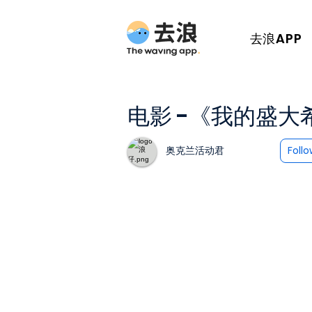
去浪APP
电影 -《我的盛大
奥克兰活动君
Foll