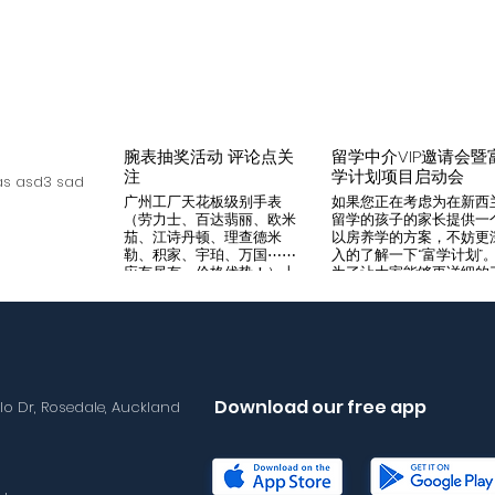
腕表抽奖活动 评论点关
留学中介VIP邀请会暨
注
学计划项目启动会
s asd3 sad
广州工厂天花板级别手表
如果您正在考虑为在新西
（劳力士、百达翡丽、欧米
留学的孩子的家长提供一
茄、江诗丹顿、理查德米
以房养学的方案，不妨更
勒、积家、宇珀、万国⋯⋯
入的了解一下“富学计划”
应有尽有，价格优势！）十
为了让大家能够更详细的
年老店，做好口碑是本店宗
解“富学计划”，我们将在8
旨，支持平台交易，货到付
月14日举办一次针对留学
款，拒绝一眼假地摊货！有
介的专场项目推荐会。我
兴趣加入微iwc55668 点
希望可以通过专业的
击评论区抽奖 送阿玛尼满
Agency，将“富学计划”的
天星一个
优势介绍给需要的客户，
助到无法亲自来到现场的
Download our free app
llo Dr, Rosedale, Auckland
户群体。 我们将在会场准
备好饮料和小食，与会的
学中介机构可以通过这次
目推荐会得到“富学计划”
详尽介绍，与我们的华语