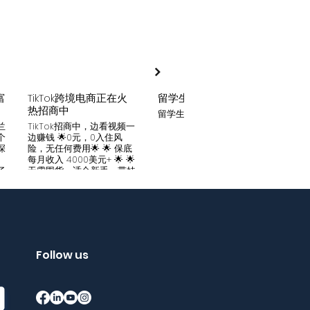
富
TikTok跨境电商正在火
留学生贷款
月入
热招商中
留学生贷款专业平台
Tik
家可
兰
TikTok招商中，边看视频一
只要你
个
边赚钱 🌟0元，0入住风
开启
深
险，无任何费用🌟 🌟 保底
刷视
。
每月收入 4000美元+ 🌟 🌟
两不
了
无需囤货，适合新手，带娃
份稳定
妈妈🌟 🌟对接数万家厂
风险
中
商，有来自世界各地的服
🌟 
们
装、百货、化妆品等🌟 🌟
免费
海量产品免费上架 🌟 免费
架，
入驻，30亿TikTok用户为
件起發
帮
您保驾护航，免费为您精准
飾，
客
提供足够客源🌟 如需咨询
Follow us
🌟 
请看留言或主页微信：
妈，
留
gqewdss07 WhatsApp
等，无
项
账号：+818025346770
20亿
的
护航
销