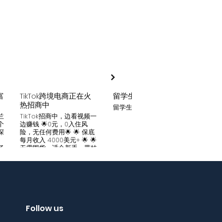
富
TikTok跨境电商正在火
留学生贷款
月入
热招商中
留学生贷款专业平台
Tik
家可
兰
TikTok招商中，边看视频一
只要你
个
边赚钱 🌟0元，0入住风
开启
深
险，无任何费用🌟 🌟 保底
刷视
。
每月收入 4000美元+ 🌟 🌟
两不
了
无需囤货，适合新手，带娃
份稳定
妈妈🌟 🌟对接数万家厂
风险
中
商，有来自世界各地的服
🌟 
们
装、百货、化妆品等🌟 🌟
免费
海量产品免费上架 🌟 免费
架，
入驻，30亿TikTok用户为
件起發
帮
您保驾护航，免费为您精准
飾，
客
提供足够客源🌟 如需咨询
Follow us
🌟 
请看留言或主页微信：
妈，
留
gqewdss07 WhatsApp