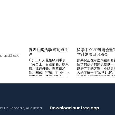
腕表抽奖活动 评论点关
留学中介VIP邀请会暨
注
学计划项目启动会
s asd3 sad
广州工厂天花板级别手表
如果您正在考虑为在新西
（劳力士、百达翡丽、欧米
留学的孩子的家长提供一
茄、江诗丹顿、理查德米
以房养学的方案，不妨更
勒、积家、宇珀、万国⋯⋯
入的了解一下“富学计划”
应有尽有，价格优势！）十
为了让大家能够更详细的
年老店，做好口碑是本店宗
解“富学计划”，我们将在8
旨，支持平台交易，货到付
月14日举办一次针对留学
款，拒绝一眼假地摊货！有
介的专场项目推荐会。我
兴趣加入微iwc55668 点
希望可以通过专业的
击评论区抽奖 送阿玛尼满
Agency，将“富学计划”的
天星一个
优势介绍给需要的客户，
助到无法亲自来到现场的
Download our free app
llo Dr, Rosedale, Auckland
户群体。 我们将在会场准
备好饮料和小食，与会的