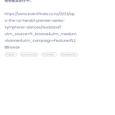
哈恰图良的手中。
https://www.eventfinda.co.nz/2023/ap
o-the-nz-herald-premier-series-
symphonic-dances/auckland?
utm_source=ft_browse&utm_medium
=banner&utm_campaign=Featured%2
BBrowse
Food
Auckland
Events
Weekend