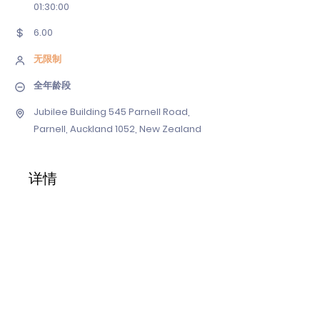
01
:30:00
6.00
无限制
全年龄段
Jubilee Building 545 Parnell Road,
Parnell, Auckland 1052, New Zealand
详情