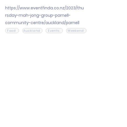
https://www.eventfinda.co.nz/2023/thu
rsday-mah-jong-group-parnell-
community-centre/auckland/parnell
Food
Auckland
Events
Weekend