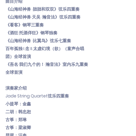
曲目介绍
《山海经神兽 ·胐胐和双双》弦乐四重奏
《山海经神兽·天吴 ·瀚音法》弦乐四重奏
《看客》钢琴三重奏
《酒狂·托酒佯狂》钢琴独奏
《山海经神兽 ·比翼鸟》弦乐七重奏
百年孤独·I.念 II.太虚幻境（欲）（童声合唱
团）全球首演
《吾名·我们九个的！·瀚音法》室内乐九重奏
全球首演
演奏家介绍
Jade String Quartet弦乐四重奏
小提琴：金鑫
二胡：韩忠恕
古筝：郑琳
古筝：梁淑卿
琵琶：汪奇