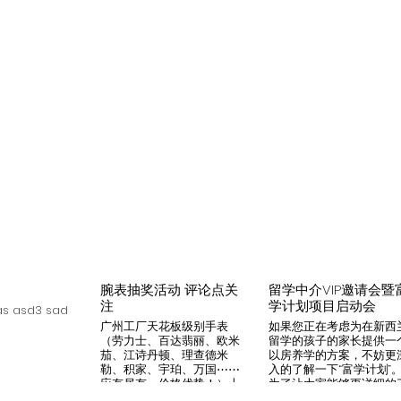
腕表抽奖活动 评论点关
留学中介VIP邀请会暨
注
学计划项目启动会
s asd3 sad
广州工厂天花板级别手表
如果您正在考虑为在新西
（劳力士、百达翡丽、欧米
留学的孩子的家长提供一
茄、江诗丹顿、理查德米
以房养学的方案，不妨更
勒、积家、宇珀、万国⋯⋯
入的了解一下“富学计划”
应有尽有，价格优势！）十
为了让大家能够更详细的
年老店，做好口碑是本店宗
解“富学计划”，我们将在8