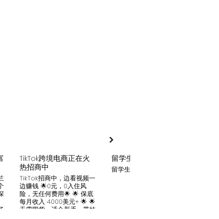
富
TikTok跨境电商正在火
留学生贷款
月入
热招商中
留学生贷款专业平台
Tik
家可
兰
TikTok招商中，边看视频一
只要你
个
边赚钱 🌟0元，0入住风
开启
深
险，无任何费用🌟 🌟 保底
刷视
。
每月收入 4000美元+ 🌟 🌟
两不
了
无需囤货，适合新手，带娃
份稳定
妈妈🌟 🌟对接数万家厂