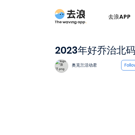
去浪APP
2023年好乔治北
奥克兰活动君
Foll