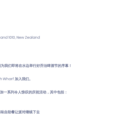
ckland 1010, New Zealand
因为我们即将在水边举行好乔治啤酒节的序幕！
rth Wharf 加入我们。
好参加一系列令人惊叹的庆祝活动，其中包括：
酒和美味自助餐让派对继续下去