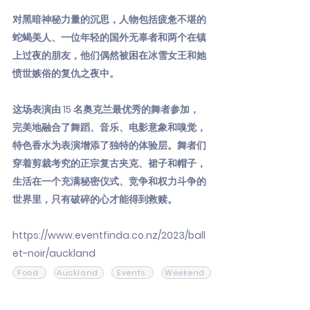
对黑暗神秘力量的沉思，人物包括疲惫不堪的
蛇蝎美人、一位年轻的国外无辜者和两个在镇
上过夜的朋友，他们偶然被困在冰雪女王和她
愤世嫉俗的复仇之夜中。
这场表演由 15 名奥克兰最优秀的舞者参加，
完美地融合了舞蹈、音乐、电影意象和嗅觉，
特色香水为表演增添了独特的体验层。舞者们
穿着剪裁考究的正宗复古夹克、裙子和帽子，
生活在一个充满秘密仪式、竞争和权力斗争的
世界里，只有破碎的心​​才能得到救赎。
https://www.eventfinda.co.nz/2023/ball
et-noir/auckland
Food
Auckland
Events
Weekend