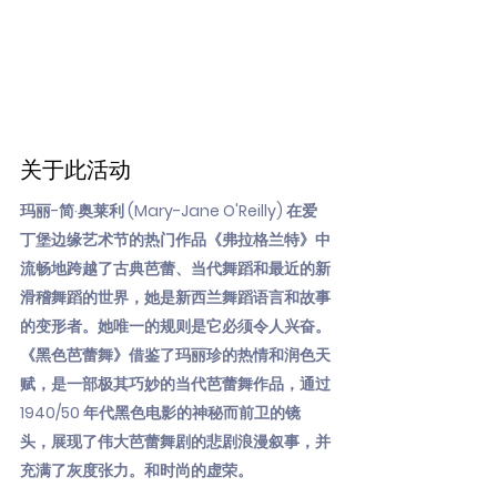
关于此活动
玛丽-简·奥莱利 (Mary-Jane O'Reilly) 在爱
丁堡边缘艺术节的热门作品《弗拉格兰特》中
流畅地跨越了古典芭蕾、当代舞蹈和最近的新
滑稽舞蹈的世界，她是新西兰舞蹈语言和故事
的变形者。她唯一的规则是它必须令人兴奋。
《黑色芭蕾舞》借鉴了玛丽珍的热情和润色天
赋，是一部极其巧妙的当代芭蕾舞作品，通过
1940/50 年代黑色电影的神秘而前卫的镜
头，展现了伟大芭蕾舞剧的悲剧浪漫叙事，并
充满了灰度张力。和时尚的虚荣。