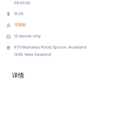
09
:00:00
15.00
无限制
13 above only
670 Manukau Road, Epsom, Auckland
1345, New Zealand
详情