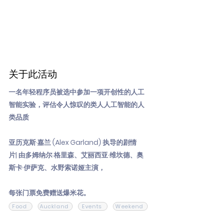
关于此活动
一名年轻程序员被选中参加一项开创性的人工
智能实验，评估令人惊叹的类人人工智能的人
类品质
亚历克斯·嘉兰 (Alex Garland) 执导的剧情
片| 由多姆纳尔·格里森、艾丽西亚·维坎德、奥
斯卡·伊萨克、水野索诺娅主演，
每张门票免费赠送爆米花。
Food
Auckland
Events
Weekend