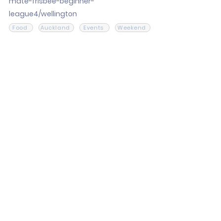
mate-frisbee-beginner-
league4/wellington
Food
Auckland
Events
Weekend