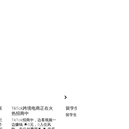
富
TikTok跨境电商正在火
留学生贷款
月入
热招商中
留学生贷款专业平台
Tik
家可
兰
TikTok招商中，边看视频一
只要你
个
边赚钱 🌟0元，0入住风
开启