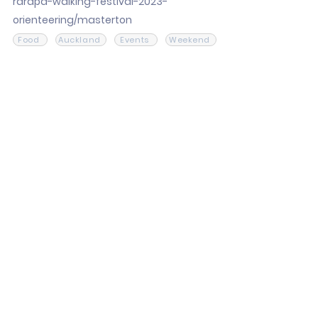
rarapa-walking-festival-2023-
orienteering/masterton
Food
Auckland
Events
Weekend